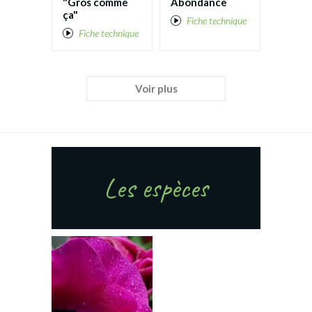
"Gros comme
Abondance
ça"
Fiche technique
Fiche technique
Voir plus
Les espèces
Agatha
Anémones au
bord de l'eau
Fiche technique
Bouquet