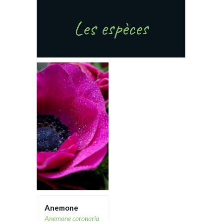
Les espèces
Anemone
Anemone coronaria