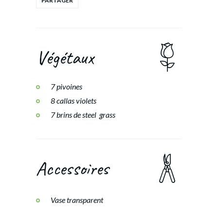
Végétaux
7 pivoines
8 callas violets
7 brins de steel grass
Accessoires
Vase transparent