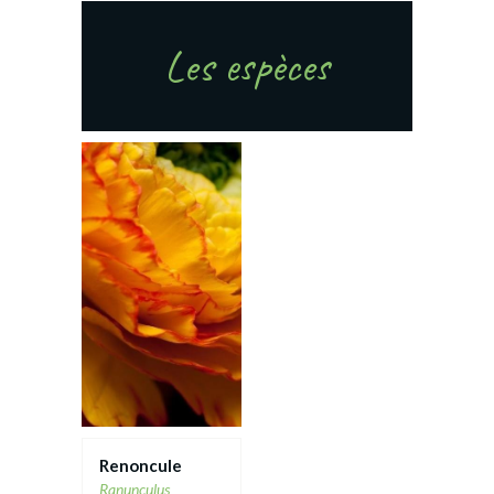
Les espèces
Renoncule
Ranunculus