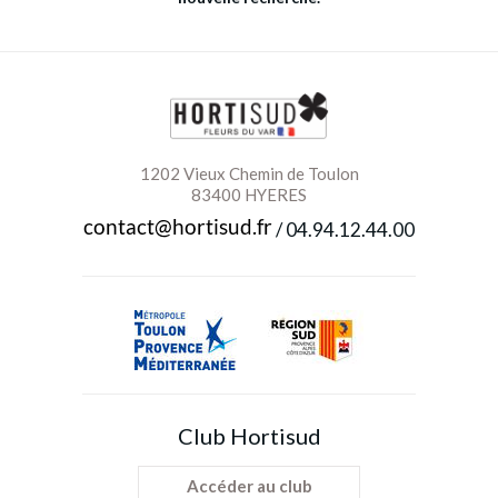
Anniversaire
Autre
Été
1202 Vieux Chemin de Toulon
Baptême
Automne
83400 HYERES
/
04.94.12.44.00
Fête des mères
Hiver
Mariage
Printemps
Noël
Saint Valentin
Anemone
TUTO VIDÉOS
Club Hortisud
Célosie
Accéder au club