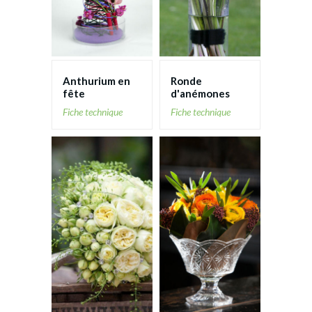
Rose
Strelitzia
Anthurium en
Ronde
Tournesol
fête
d'anémones
Fiche technique
Fiche technique
Tulipe