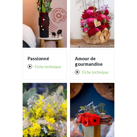
Giroflée
Lisianthus
Mimosa
Mini Gerbera
Passionné
Amour de
gourmandise
Fiche technique
Muflier
Fiche technique
Pivoine
Renoncule
Rose
Strelitzia