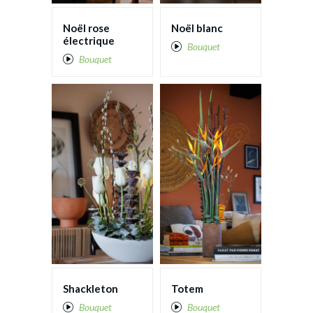
Noël rose
Noël blanc
électrique
Bouquet
Bouquet
Shackleton
Totem
Bouquet
Bouquet